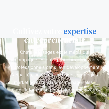
Cultivez votre
expertise
entrepreneuriale
Chatel Paysages est le média qui
accompagne les entrepreneurs, dirigeants
et professionnels dans leur développement.
Actualités, analyses juridiques, stratégies
marketing et tendances managériales :
toute l'information pour faire grandir votre
activité.