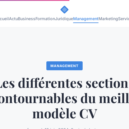
cueil
Actu
Business
Formation
Juridique
Management
Marketing
Servi
MANAGEMENT
Les différentes section
ontournables du meil
modèle CV