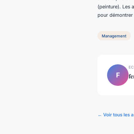
(peinture). Les
pour démontrer 
Management
EC
F
f
← Voir tous les