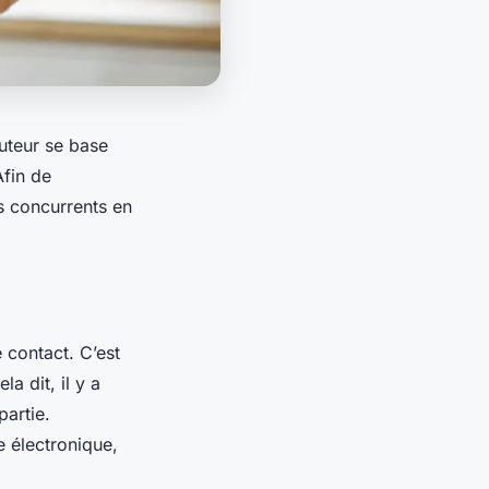
uteur se base
Afin de
es concurrents en
 contact. C’est
a dit, il y a
partie.
e électronique,