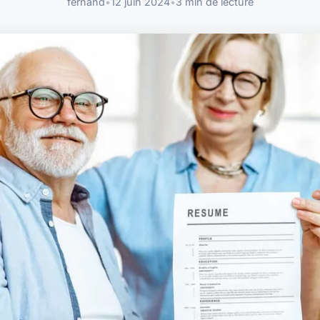
fernand
•
12 juin 2024
•
3 min de lecture