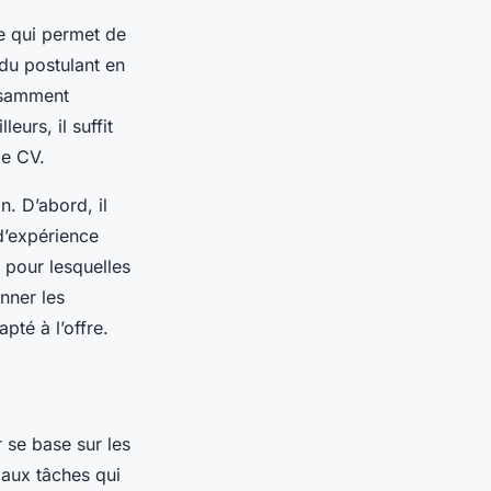
he qui permet de
du postulant en
fisamment
eurs, il suffit
e CV.
n. D’abord, il
d’expérience
s pour lesquelles
nner les
pté à l’offre.
r se base sur les
 aux tâches qui