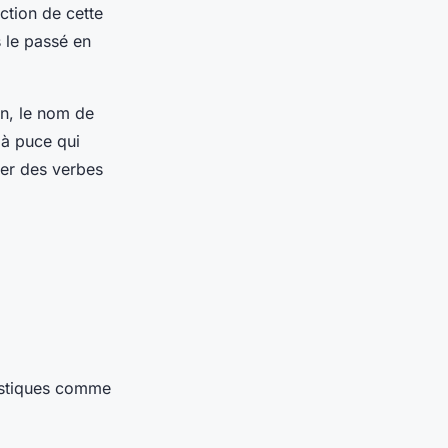
action de cette
s le passé en
in, le nom de
e à puce qui
iser des verbes
atistiques comme