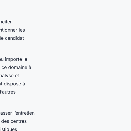
nciter
ntionner les
 le candidat
eu importe le
ns ce domaine à
analyse et
at dispose à
d’autres
sser l’entretien
 des centres
tistiques