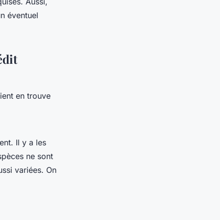
quises. Aussi,
un éventuel
édit
ient en trouve
. Il y a les
espèces ne sont
ussi variées. On