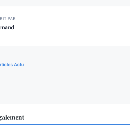
RIT PAR
ernand
rticles Actu
également