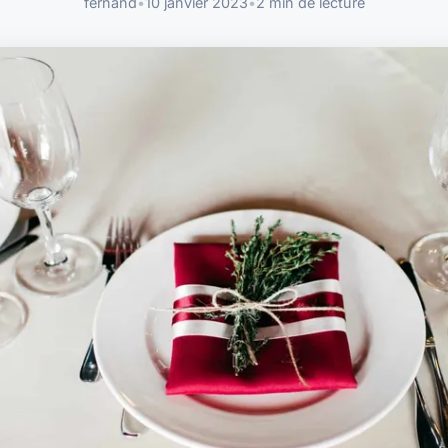
fernand
•
10 janvier 2023
•
2 min de lecture