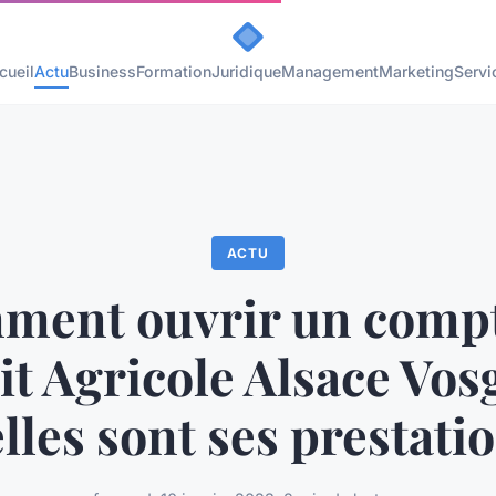
cueil
Actu
Business
Formation
Juridique
Management
Marketing
Servi
ACTU
ment ouvrir un compt
t Agricole Alsace Vos
lles sont ses prestati