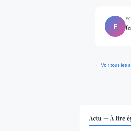
EC
F
f
← Voir tous les a
Actu — À lire 