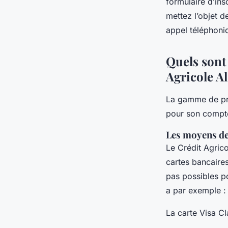
formulaire d’ins
mettez l’objet d
appel téléphoni
Quels sont 
Agricole Al
La gamme de pro
pour son compt
Les moyens d
Le Crédit Agric
cartes bancaire
pas possibles po
a par exemple 
La carte Visa Cl