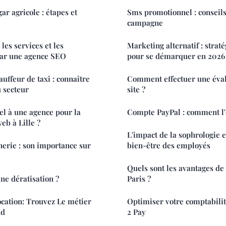
ar agricole : étapes et
Sms promotionnel : conseils
campagne
: les services et les
Marketing alternatif : strat
par une agence SEO
pour se démarquer en 2026
uffeur de taxi : connaître
Comment effectuer une éva
u secteur
site ?
el à une agence pour la
Compte PayPal : comment l'
web à Lille ?
L'impact de la sophrologie e
erie : son importance sur
bien-être des employés
Quels sont les avantages de
une dératisation ?
Paris ?
cation: Trouvez Le métier
Optimiser votre comptabilit
nd
2 Pay