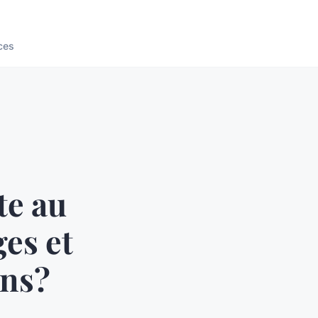
ces
e au
ges et
ons?