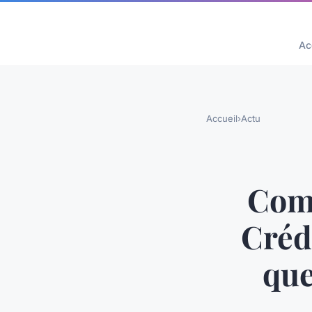
Ac
Accueil
›
Actu
Com
Crédi
que