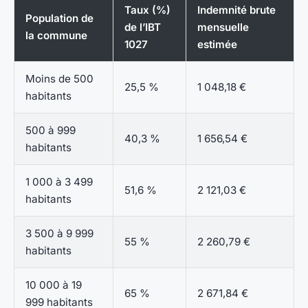
Taux (%)
Indemnité brute
Population de
de l’IBT
mensuelle
la commune
1027
estimée
Moins de 500
25,5 %
1 048,18 €
habitants
500 à 999
40,3 %
1 656,54 €
habitants
1 000 à 3 499
51,6 %
2 121,03 €
habitants
3 500 à 9 999
55 %
2 260,79 €
habitants
10 000 à 19
65 %
2 671,84 €
999 habitants