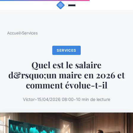
Accueil
›
Services
SERVICES
Quel est le salaire
d&rsquo;un maire en 2026 et
comment évolue-t-il
Victor
•
15/04/2026 08:00
•
10 min de lecture