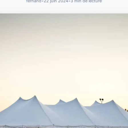
fernand
•
22 juin 2024
•
3 min de lecture