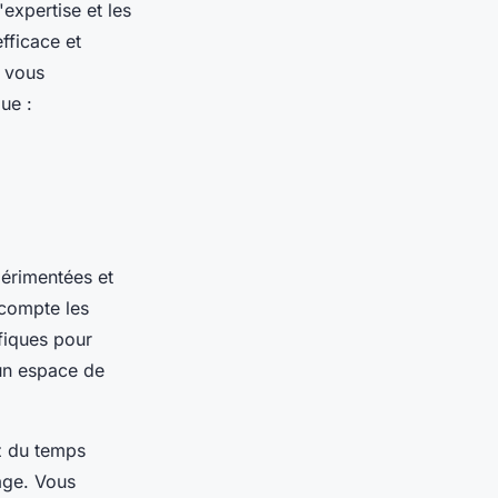
expertise et les
fficace et
i vous
ue :
périmentées et
 compte les
ifiques pour
 un espace de
z du temps
tage. Vous