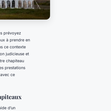
us prévoyez
iaux à prendre en
ns ce contexte
on judicieuse et
tre chapiteau
es prestations
 avec ce
hapiteaux
aide d’un