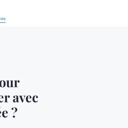
ces
pour
er avec
ée ?