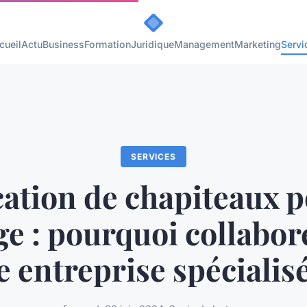
cueil
Actu
Business
Formation
Juridique
Management
Marketing
Servi
SERVICES
ation de chapiteaux 
e : pourquoi collabor
 entreprise spécialis