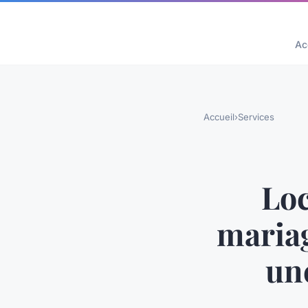
Ac
Accueil
›
Services
Loc
mariag
une