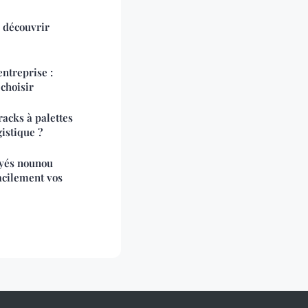
à découvrir
ntreprise :
 choisir
racks à palettes
istique ?
ayés nounou
acilement vos