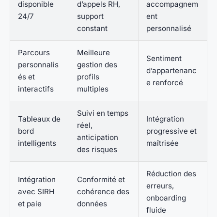
disponible
d’appels RH,
accompagnem
24/7
support
ent
constant
personnalisé
Parcours
Meilleure
Sentiment
personnalis
gestion des
d’appartenanc
és et
profils
e renforcé
interactifs
multiples
Suivi en temps
Tableaux de
Intégration
réel,
bord
progressive et
anticipation
intelligents
maîtrisée
des risques
Réduction des
Intégration
Conformité et
erreurs,
avec SIRH
cohérence des
onboarding
et paie
données
fluide